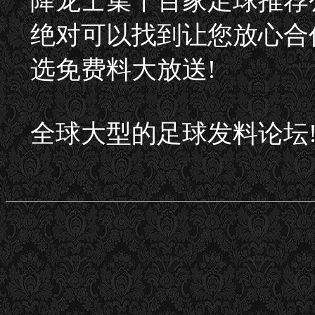
降龙士集千百家足球推荐
绝对可以找到让您放心合
选免费料大放送!
全球大型的足球发料论坛