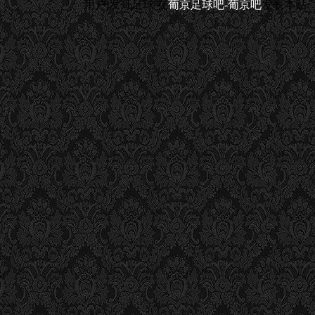
用户:发哥足球
在
葡京足球吧-葡京吧
发表本贴.