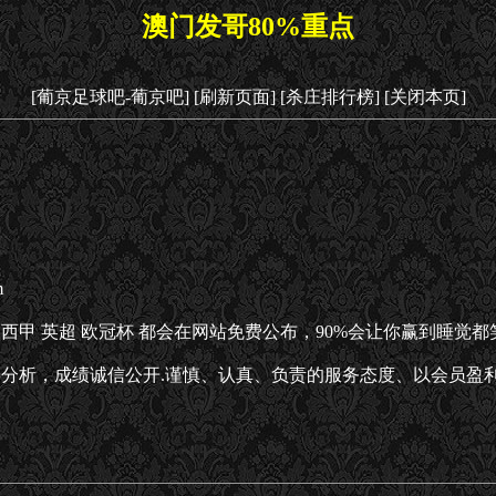
澳门发哥80%重点
[葡京足球吧-葡京吧]
[刷新页面]
[杀庄排行榜]
[关闭本页]
m
甲 西甲 英超 欧冠杯 都会在网站免费公布，90%会让你赢到睡觉
分析，成绩诚信公开.谨慎、认真、负责的服务态度、以会员盈