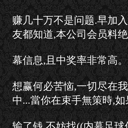
赚几十万不是问题.早加
友都知道,本公司会员料
幕信息,且中奖率非常高。
想赢何必苦恼,一切尽在我
中...當你在束手無策時,
输了钱,不妨找((内幕足球