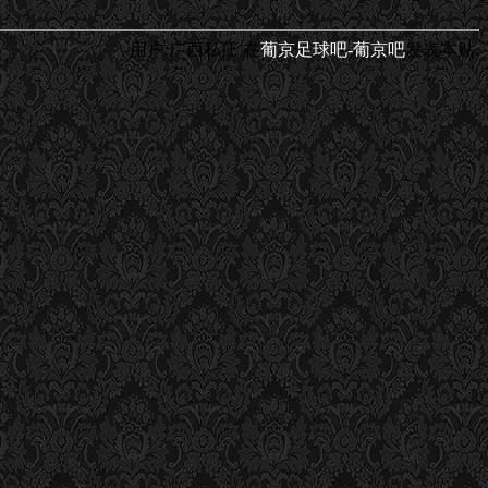
用户:广西私庄
在
葡京足球吧-葡京吧
发表本贴.