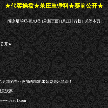
★代客操盘★杀庄重锤料★赛前公开★
[葡京足球吧-葡京吧]
[刷新页面]
[杀庄排行榜]
[关闭本页]
前公开★
定.更加的专业更加的精准.带领您走出黑暗！
留意观察
w.b3361.com