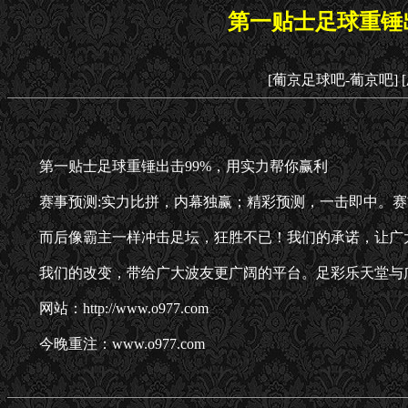
第一贴士足球重锤
[葡京足球吧-葡京吧]
第一贴士足球重锤出击99%，用实力帮你赢利
赛事预测:实力比拼，内幕独赢；精彩预测，一击即中。
而后像霸主一样冲击足坛，狂胜不已！我们的承诺，让广
我们的改变，带给广大波友更广阔的平台。足彩乐天堂与
网站：http://www.o977.com
今晚重注：www.o977.com