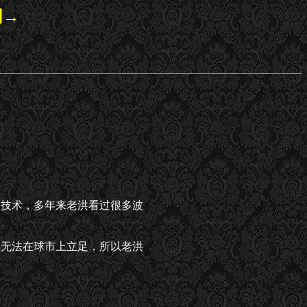
网→
和技术，多年来老洪看过很多波
本无法在球市上立足，所以老洪