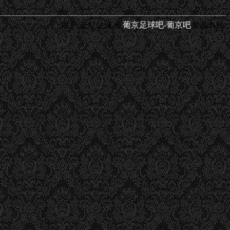
用户:老红足球
在
葡京足球吧-葡京吧
发表本贴.