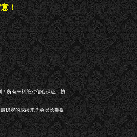
留意！
则！所有来料绝对信心保证，协
以最稳定的成绩来为会员长期提