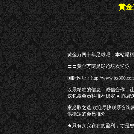
黄金
黄金万两十年足球吧，本站爆
〓〓黄金万两足球论坛欢迎你
国际网址：http://www.bx800.co
以最精准的信息、诚信合作；让
议包赢会员料推荐稳定.可靠,绝
家必取之选.欢迎尽快联系咨询
供稳定的会员推介
★只有实实在在的盈利，才是