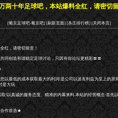
万两十年足球吧，本站爆料全红，请密切
[葡京足球吧-葡京吧]
[刷新页面]
[杀庄排行榜]
[关闭本页]
料全红，请密切留意！
，共同创造和谐稳定足球讨论，只因有你论坛更精彩〓〓
m
您以最低的成本获取最大的利润!是公司以波友利益为至上的原
对是大玩
索取!以真诚的服务态度、精准的内幕来料.本站的经营概念:首先
您合作首选★