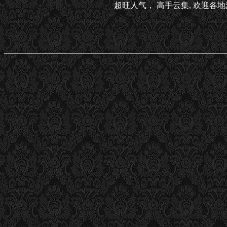
超旺人气， 高手云集, 欢迎各