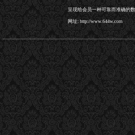
呈现给会员一种可靠而准确的数
网址: http://www.644w.com