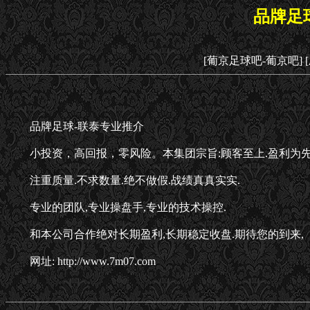
品牌足
[葡京足球吧-葡京吧]
品牌足球-联泰专业推介
小投资，高回报，零风险。本集团宗旨:顾客至上.盈利为先
注重质量.不求数量.绝不做假.战绩真真实实.
专业的团队,专业操盘手,专业的技术操控.
和本公司合作绝对长期盈利,长期稳定收盘.期待您的到来,
网址: http://www.7m07.com