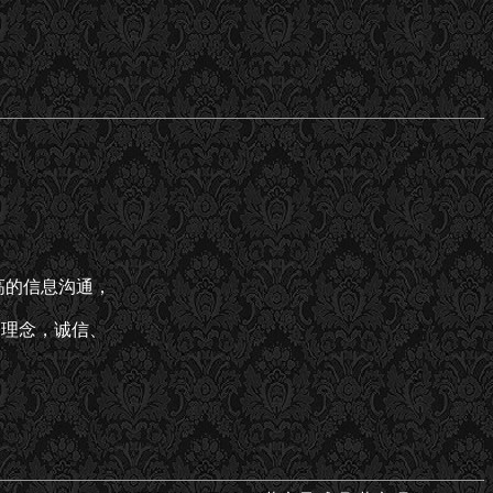
高的信息沟通，
的理念，诚信、