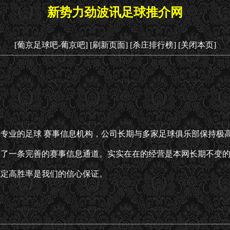
新势力劲波讯足球推介网
[葡京足球吧-葡京吧]
[刷新页面]
[杀庄排行榜]
[关闭本页]
专业的足球 赛事信息机构，公司长期与多家足球俱乐部保持极
备了一条完善的赛事信息通道。实实在在的经营是本网长期不变
稳定高胜率是我们的信心保证。