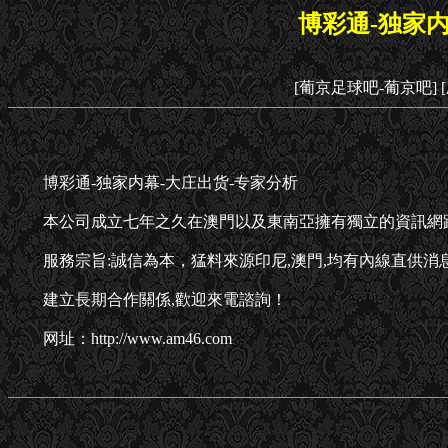
博彩通-独家内
[葡京足球吧-葡京吧]
博彩通-独家内幕-大庄出货-专家分析
本公司成立七年之久在澳門以及東南亞擁有獨立的資訊網
服務宗旨:誠信為本，猛料來源印尼,澳門,均有內線直供消
建立長期合作關係,歡迎來電諮詢！
网址：http://www.am46.com