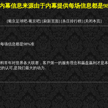
内幕信息来源由于内幕提供每场信息都是9
[葡京足球吧-葡京吧]
[刷新页面]
[杀庄排行榜]
[关闭本页]
每场信息都是98%准
准料常年对世界各大联赛，客戶第一的服务理念和贏盘贏利才是
的认可,是我们最大的动力.