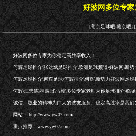
好波网多位专家
[葡京足球吧-葡京吧]
好波网多位专家为你稳定高胜率收入！！
何辉足球推介\张达斌足球推介\欧洲足球频道\好波网\新势
何辉足球推介\何辉足球\何辉推介\何辉\新势力好波网足
何辉\江忠德\林浩阳\马毅\多位专家老师为你足球推介\临
诚信、敬业的精神为广大的波友服务、稳定高胜率是我们
网站： http://www.yw07.com/
重点推荐：www.yw07.com