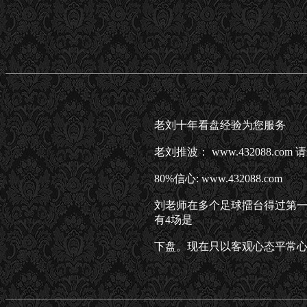
老刘十年看盘经验为您服务
老刘推波： www.432088.c
80%信心: www.432088.com
刘老师在多个足球擂台得过第一
有4场是
下盘。现在只以客观心态平常心