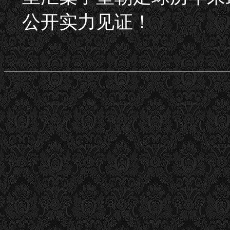
公开实力见证！