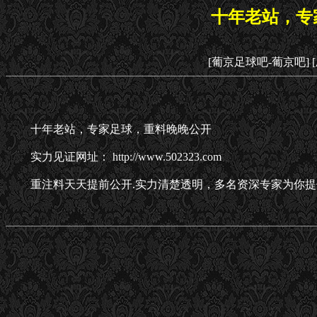
十年老站，专
[葡京足球吧-葡京吧]
十年老站，专家足球，重料晚晚公开
实力见证网址： http://www.502323.com
重注料天天提前公开.实力清楚透明，多名资深专家为你